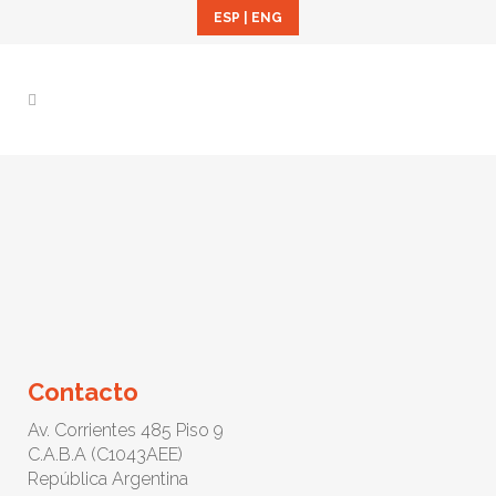
ESP
|
ENG
Contacto
Av. Corrientes 485 Piso 9
C.A.B.A (C1043AEE)
República Argentina