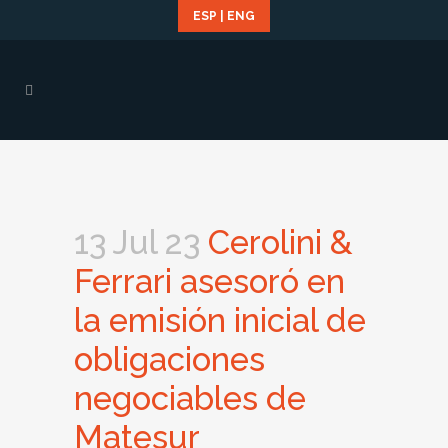
ESP
|
ENG
13 Jul 23
Cerolini &
Ferrari asesoró en
la emisión inicial de
obligaciones
negociables de
Matesur