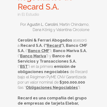
Recard S.A.
in
El Estudio
Por
Agustín L. Cerolini
, Martín Chindamo,
Dana König y Valentina Circolone
Cerolini & Ferrari Abogados
asesoró
a
Recard S.A.
(“
Recard
”),
Banco
CMF
S.A.
(“
Banco CMF
”),
Banco Mariva S.A.
(“
Banco Mariva
”) y
Banco de
Servicios y Transacciones S.A.
(“
BST
”) en la primera
emisión de
obligaciones negociables
de Recard
bajo el Régimen PyME CNV Garantizada
por un valor nominal de
$300.000.000
(las “
Obligaciones Negociables
”).
Recard es una compañía del grupo
de empresas de tarjeta Elebar,