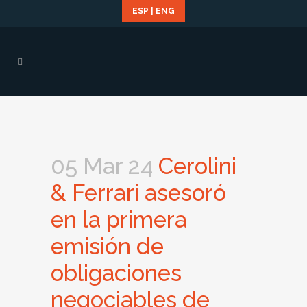
ESP
|
ENG
05 Mar 24
Cerolini
& Ferrari asesoró
en la primera
emisión de
obligaciones
negociables de