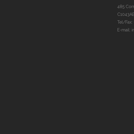
485 Corr
C1043AEE
Tel/Fax:
E-mail:
i