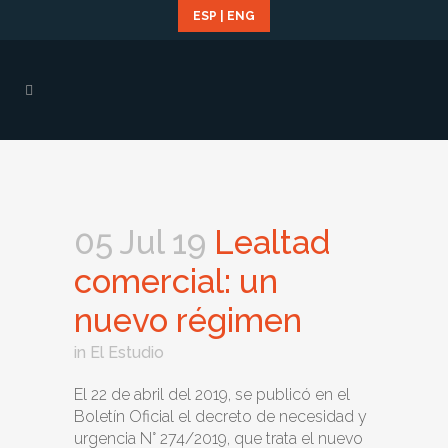
ESP
|
ENG
05 Jul 19
Lealtad
comercial: un
nuevo régimen
in
El Estudio
El 22 de abril del 2019, se publicó en el
Boletín Oficial el decreto de necesidad y
urgencia N° 274/2019, que trata el nuevo