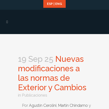
ESP
|
ENG
19 Sep 25
Nuevas
modificaciones a
las normas de
Exterior y Cambios
in
Publicaciones
Por
Agustín Cerolini
,
Martín Chindamo
y