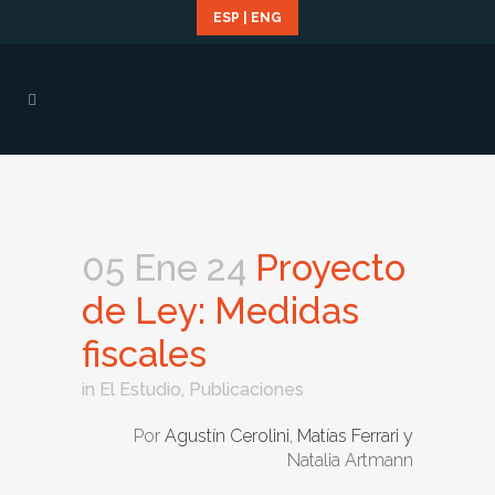
ESP
|
ENG
05 Ene 24
Proyecto
de Ley: Medidas
fiscales
in
El Estudio
,
Publicaciones
Por
Agustín Cerolini
,
Matías Ferrari y
Natalia Artmann