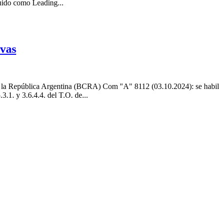
guido como Leading...
vas
a República Argentina (BCRA) Com "A" 8112 (03.10.2024): se habilita 
3.1. y 3.6.4.4. del T.O. de...