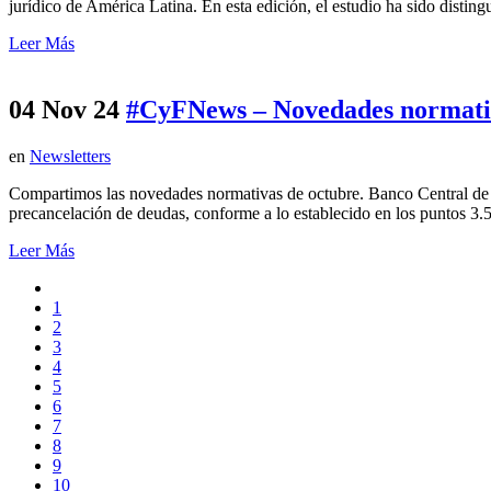
jurídico de América Latina. En esta edición, el estudio ha sido distin
Leer Más
04 Nov 24
#CyFNews – Novedades normati
en
Newsletters
Compartimos las novedades normativas de octubre. Banco Central de l
precancelación de deudas, conforme a lo establecido en los puntos 3.5.
Leer Más
1
2
3
4
5
6
7
8
9
10