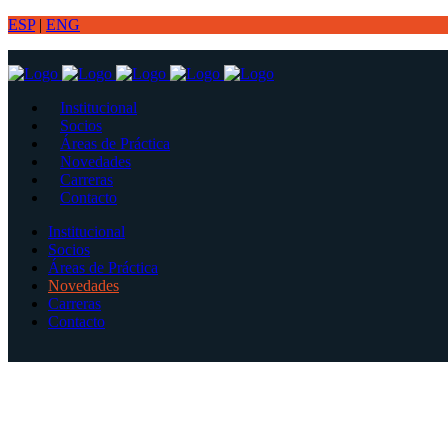
ESP
|
ENG
Institucional
Socios
Áreas de Práctica
Novedades
Carreras
Contacto
Institucional
Socios
Áreas de Práctica
Novedades
Carreras
Contacto